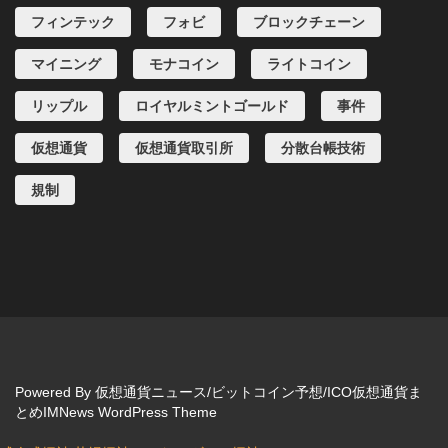
フィンテック
フォビ
ブロックチェーン
マイニング
モナコイン
ライトコイン
リップル
ロイヤルミントゴールド
事件
仮想通貨
仮想通貨取引所
分散台帳技術
規制
Powered By
仮想通貨ニュース/ビットコイン予想/ICO仮想通貨ま
とめIMNews WordPress Theme