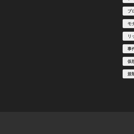
ブ
モ
リ
事
仮
規