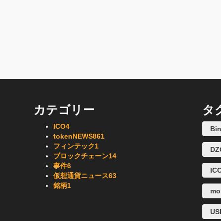
カテゴリー
タ
ICO
4
Bi
tokenNEWS
861
フィンテック
1
DZ
ブロックチェーン
14
事件
6
IC
仮想通貨ニュース
63
銘柄
1
mo
U