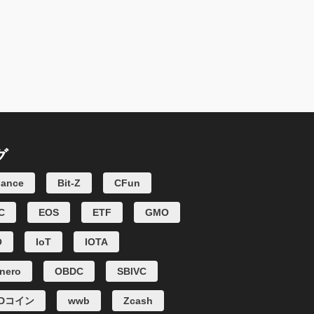
グ
nance
Bit-Z
CFun
C
EOS
ETF
GMO
O
IoT
IOTA
nero
OBDC
SBIVC
SDコイン
wwb
Zcash