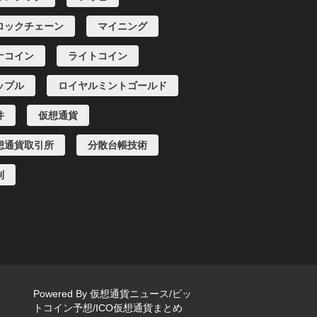
ロックチェーン
マイニング
ナコイン
ライトコイン
ップル
ロイヤルミントゴールド
件
仮想通貨
想通貨取引所
分散台帳技術
制
Powered By
仮想通貨ニュース/ビッ
トコイン予想/ICO仮想通貨まとめ