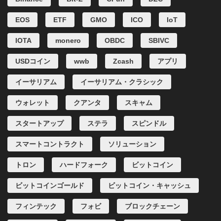
EOS
ETF
GMO
ICO
IoT
IOTA
monero
OBDC
SBIVC
USDコイン
wwb
Zcash
アプリ
イーサリアム
イーサリアム・クラシック
ウォレット
クアンタ
スキャム
スタートアップ
ステラ
スピンドル
スマートコントラクト
ソリューション
トロン
ハードフォーク
ビットコイン
ビットコインゴールド
ビットコイン・キャッシュ
フィンテック
フォビ
ブロックチェーン