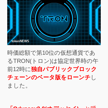
tokenNEWS
時価総額で第10位の仮想通貨であ
るTRON(トロン)は協定世界時の午
前12時に
独自パブリックブロック
チェーンのベータ版をローンチ
し
ました。