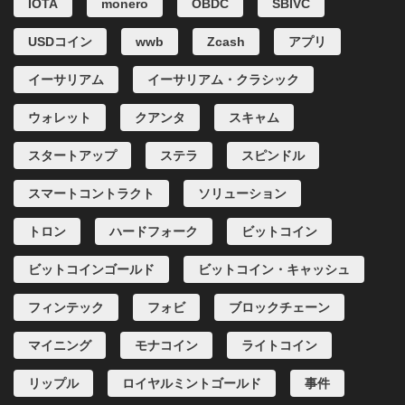
IOTA
monero
OBDC
SBIVC
USDコイン
wwb
Zcash
アプリ
イーサリアム
イーサリアム・クラシック
ウォレット
クアンタ
スキャム
スタートアップ
ステラ
スピンドル
スマートコントラクト
ソリューション
トロン
ハードフォーク
ビットコイン
ビットコインゴールド
ビットコイン・キャッシュ
フィンテック
フォビ
ブロックチェーン
マイニング
モナコイン
ライトコイン
リップル
ロイヤルミントゴールド
事件