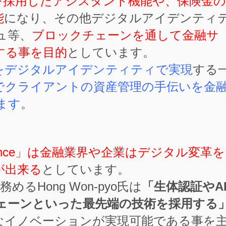
を採用したアシスタント機能や、保険金の
能
になり、その他デジタルアイデンティ
ュ等、
ブロックチェーンを通して金融サ
する事を目的
としています。
をデジタルアイデンティティで実現
する
析でクライアントの資産管理の手伝いを金
ます
。
inance」は金融業界や企業はデジタル変革を
が出来る
としています。
を務めるHong Won-pyo氏は
「生体認証やA
ェーンといった最先端の技術を採用する
なイノベーションが実現可能である事を