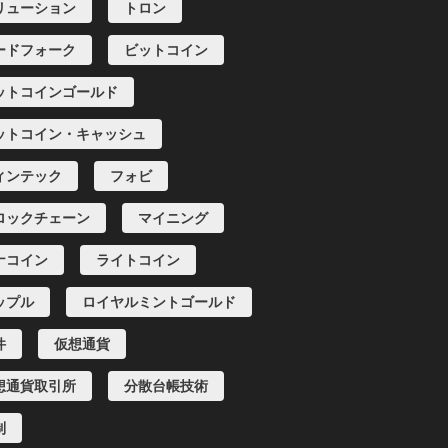
リューション
トロン
ードフォーク
ビットコイン
ットコインゴールド
ットコイン・キャッシュ
ィンテック
フォビ
ロックチェーン
マイニング
ナコイン
ライトコイン
ップル
ロイヤルミントゴールド
件
仮想通貨
想通貨取引所
分散台帳技術
制