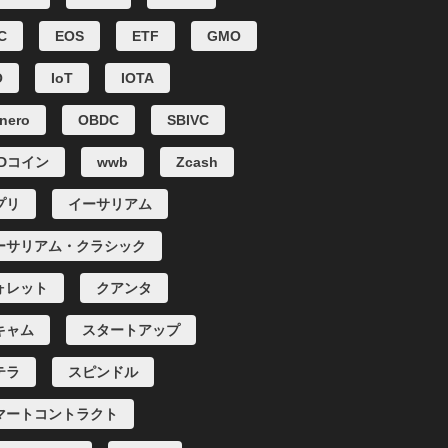
C
EOS
ETF
GMO
O
IoT
IOTA
nero
OBDC
SBIVC
SDコイン
wwb
Zcash
プリ
イーサリアム
ーサリアム・クラシック
ォレット
クアンタ
キャム
スタートアップ
テラ
スピンドル
マートコントラクト