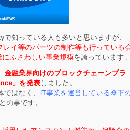
kenNEWS
axyで知っている人も多いと思いますが、
プレイ等のパーツの制作等も行っている
業にふさわしい事業規模
を誇っています
、
金融業界向けのブロックチェーンプラ
ance」を発表
しました。
体ではなく、
IT事業を運営している傘下
との事です。