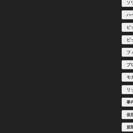
ソ
ハ
ビ
ビ
フ
ブ
モ
リ
事
仮
規