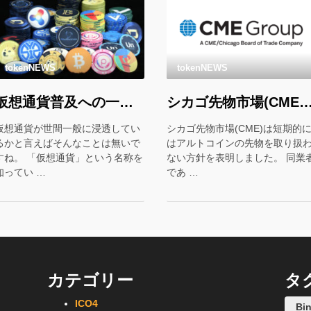
tokenNEWS
tokenNEWS
仮想通貨普及への一歩？イスラエル企業が仮想通貨をギフトカード化！
シカゴ先物市場(CME)「ビットコイン以外の先物はや
仮想通貨が世間一般に浸透してい
シカゴ先物市場(CME)は短期的
るかと言えばそんなことは無いで
はアルトコインの先物を取り扱
すね。 「仮想通貨」という名称を
ない方針を表明しました。 同業
知ってい …
であ …
カテゴリー
タ
ICO
4
Bi