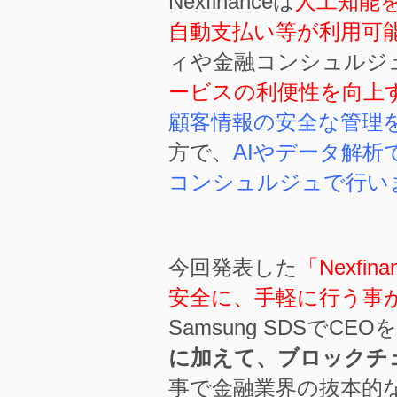
Nexfinanceは
人工知能
自動支払い等が利用可
ィや金融コンシュルジ
ービスの利便性を向上
顧客情報の安全な管理
方で、
AIやデータ解
コンシュルジュで行い
今回発表した
「Nexf
安全に、手軽に行う事
Samsung SDSでCEO
に加えて、ブロックチ
事で金融業界の抜本的