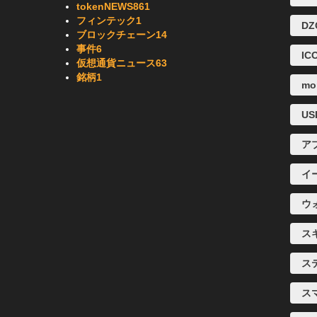
tokenNEWS
861
フィンテック
1
DZ
ブロックチェーン
14
事件
6
IC
仮想通貨ニュース
63
銘柄
1
mo
U
ア
イ
ウ
ス
ス
ス