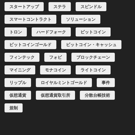
スタートアップ
ステラ
スピンドル
スマートコントラクト
ソリューション
トロン
ハードフォーク
ビットコイン
ビットコインゴールド
ビットコイン・キャッシュ
フィンテック
フォビ
ブロックチェーン
マイニング
モナコイン
ライトコイン
リップル
ロイヤルミントゴールド
事件
仮想通貨
仮想通貨取引所
分散台帳技術
規制