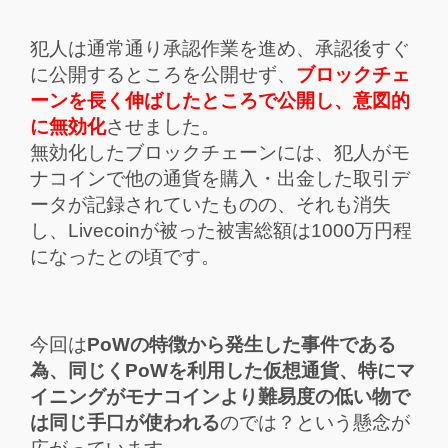
犯人は通常通り承認作業を進め、承認後すぐ
に公開するところを公開せず、
ブロックチェ
ーンを長く伸ばしたところで公開し、意図的
に無効化
させました。
無効化したブロックチェーンには、犯人がモ
ナコインで他の通貨を購入・出金した取引デ
ータが記録されていたものの、それも消失
し、Livecoinが被った被害総額は1000万円程
になったとの頃です。
今回は
PoWの特徴から発生した事件である
為、同じくPoWを利用した仮想通貨、特にマ
イニングがモナコインより難易度の低い物で
は同じ手口が使われる
のでは？という懸念が