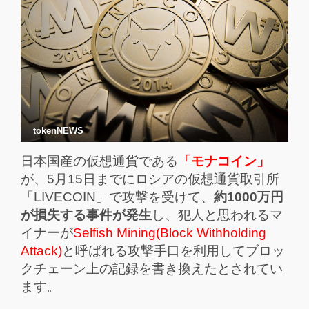
tokenNEWS
日本国産の仮想通貨である
「モナコイン」
が、5月15日までにロシアの仮想通貨取引所
「LIVECOIN」で攻撃を受けて、
約1000万円
が損失する事件が発生
し、犯人と思われるマ
イナーが
Selfish Mining(Block Withholding
Attack)
と呼ばれる攻撃手口を利用してブロッ
クチェーン上の記録を書き換えたとされてい
ます。