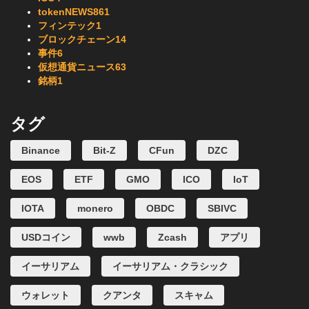
tokenNEWS
861
フィンテック
1
ブロックチェーン
14
事件
6
仮想通貨ニュース
63
銘柄
1
タグ
Binance
Bit-Z
CFun
DZC
EOS
ETF
GMO
ICO
IoT
IOTA
monero
OBDC
SBIVC
USDコイン
wwb
Zcash
アプリ
イーサリアム
イーサリアム・クラシック
ウォレット
クアンタ
スキャム