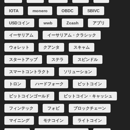
IOTA
monero
OBDC
SBIVC
USDコイン
wwb
Zcash
アプリ
イーサリアム
イーサリアム・クラシック
ウォレット
クアンタ
スキャム
スタートアップ
ステラ
スピンドル
スマートコントラクト
ソリューション
トロン
ハードフォーク
ビットコイン
ビットコインゴールド
ビットコイン・キャッシュ
フィンテック
フォビ
ブロックチェーン
マイニング
モナコイン
ライトコイン