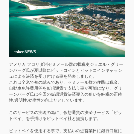
tokenNEWS
アメリカ フロリダ州セミノール群の収税吏ジョエル・グリー
ンバーグ氏が夏以降にビットコインとビットコインキャッシ
ュによる決済を受け付ける事を発表しました。
これは全米で初の試みであり、セミノール群の住民は税金、
自動車免許費用等を仮想通貨で支払う事が可能になり、グリ
ーンバーグ氏は今回の仮想通貨決済導入の狙いを納税の正確
性,透明性,効率性の向上だとしています。
このサービスの実現の為に、仮想通貨の決済サービス「ビッ
トペイ」を手掛けるビットペイ社と提携します。
ビットペイを使用する事で、支払いの翌営業日に銀行口座に