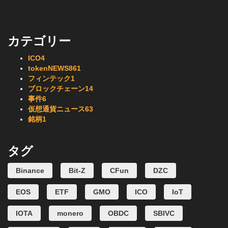
カテゴリー
ICO
4
tokenNEWS
861
フィンテック
1
ブロックチェーン
14
事件
6
仮想通貨ニュース
63
銘柄
1
タグ
Binance
Bit-Z
CFun
DZC
EOS
ETF
GMO
ICO
IoT
IOTA
monero
OBDC
SBIVC