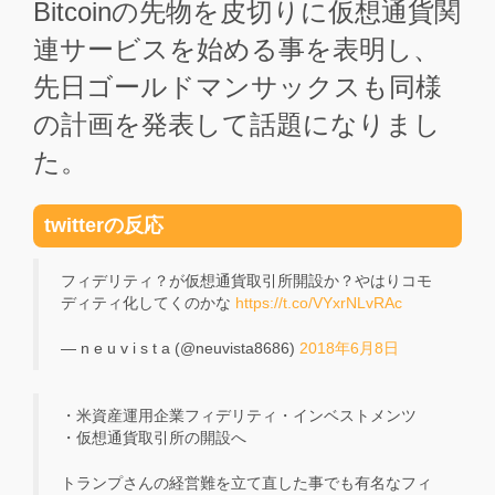
Bitcoinの先物を皮切りに仮想通貨関
連サービスを始める事を表明し、
先日ゴールドマンサックスも同様
の計画を発表して話題になりまし
た。
twitterの反応
フィデリティ？が仮想通貨取引所開設か？やはりコモ
ディティ化してくのかな
https://t.co/VYxrNLvRAc
— n e u v i s t a (@neuvista8686)
2018年6月8日
・米資産運用企業フィデリティ・インベストメンツ
・仮想通貨取引所の開設へ
トランプさんの経営難を立て直した事でも有名なフィ