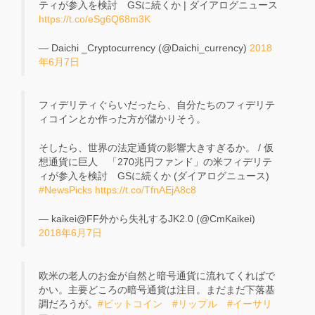
ティが参入を検討 GSに続くか | ダイアログニュース
https://t.co/eSg6Q68m3K
— Daichi _Cryptocurrency (@Daichi_currency)
2018
年6月7日
フィデリティぐらいだったら、自分たちのフィデリテ
ィコインとか作った方が儲かりそう。
そしたら、世界の法定通貨の影響大きすぎるか。 / 仮
想通貨に巨人 「270兆円ファンド」の米フィデリテ
ィが参入を検討 GSに続くか (ダイアログニュース)
#NewsPicks
https://t.co/TfnAEjA8c8
— kaikei@FF外から失礼するJK2.0 (@CmKaikei)
2018年6月7日
欧米の老人のお金が自然と暗号通貨に流れてくればで
かい。主要どころの暗号通貨は注目。まだまだ下落基
調だろうが。
#ビットコイン
#リップル
#イーサリ