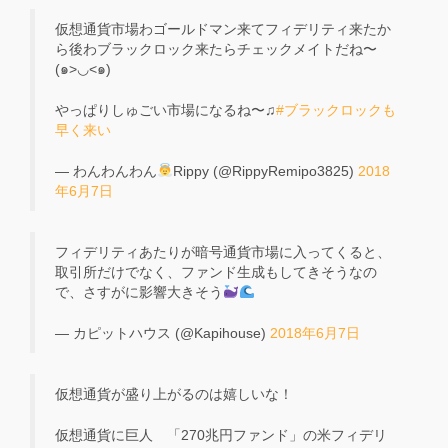
仮想通貨市場わゴールドマン来てフィデリティ来たか
ら後わブラックロック来たらチェックメイトだね〜
(๑>◡<๑)
やっぱりしゅごい市場になるね〜♫
#ブラックロックも
早く来い
— わんわんわん
Rippy (@RippyRemipo3825)
2018
年6月7日
フィデリティあたりが暗号通貨市場に入ってくると、
取引所だけでなく、ファンド生成もしてきそうなの
で、さすがに影響大きそう
— カピットハウス (@Kapihouse)
2018年6月7日
仮想通貨が盛り上がるのは嬉しいな！
仮想通貨に巨人 「270兆円ファンド」の米フィデリ