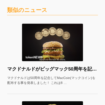
類似のニュース
tokenNEWS
マクドナルドがビッグマック50周年を記念して「マックコイン」を配布！＊
マクドナルドは50周年を記念してMacCoin(マックコイン)を
配布する事を発表しました！ これは8 …