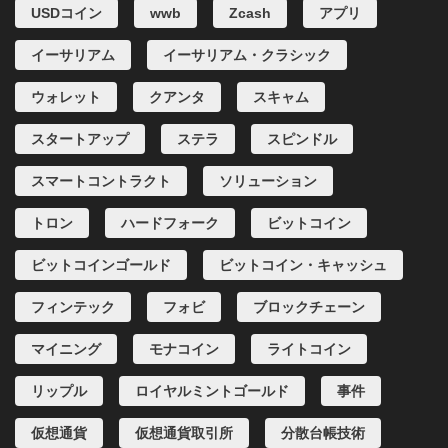
USDコイン
wwb
Zcash
アプリ
イーサリアム
イーサリアム・クラシック
ウォレット
クアンタ
スキャム
スタートアップ
ステラ
スピンドル
スマートコントラクト
ソリューション
トロン
ハードフォーク
ビットコイン
ビットコインゴールド
ビットコイン・キャッシュ
フィンテック
フォビ
ブロックチェーン
マイニング
モナコイン
ライトコイン
リップル
ロイヤルミントゴールド
事件
仮想通貨
仮想通貨取引所
分散台帳技術