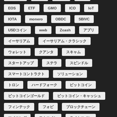
EOS
ETF
GMO
ICO
IoT
IOTA
monero
OBDC
SBIVC
USDコイン
wwb
Zcash
アプリ
イーサリアム
イーサリアム・クラシック
ウォレット
クアンタ
スキャム
スタートアップ
ステラ
スピンドル
スマートコントラクト
ソリューション
トロン
ハードフォーク
ビットコイン
ビットコインゴールド
ビットコイン・キャッシュ
フィンテック
フォビ
ブロックチェーン