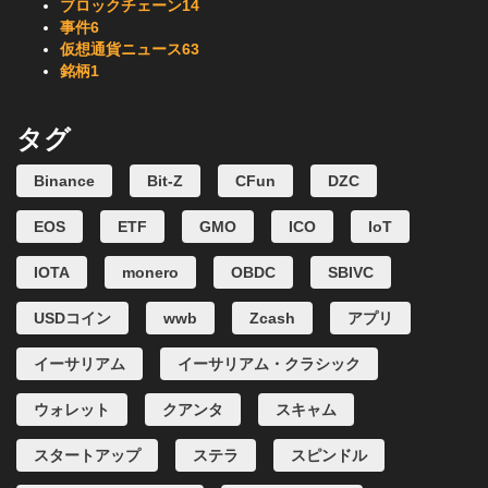
ブロックチェーン
14
事件
6
仮想通貨ニュース
63
銘柄
1
タグ
Binance
Bit-Z
CFun
DZC
EOS
ETF
GMO
ICO
IoT
IOTA
monero
OBDC
SBIVC
USDコイン
wwb
Zcash
アプリ
イーサリアム
イーサリアム・クラシック
ウォレット
クアンタ
スキャム
スタートアップ
ステラ
スピンドル