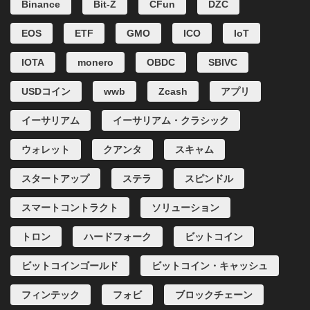
Binance
Bit-Z
CFun
DZC
EOS
ETF
GMO
ICO
IoT
IOTA
monero
OBDC
SBIVC
USDコイン
wwb
Zcash
アプリ
イーサリアム
イーサリアム・クラシック
ウォレット
クアンタ
スキャム
スタートアップ
ステラ
スピンドル
スマートコントラクト
ソリューション
トロン
ハードフォーク
ビットコイン
ビットコインゴールド
ビットコイン・キャッシュ
フィンテック
フォビ
ブロックチェーン