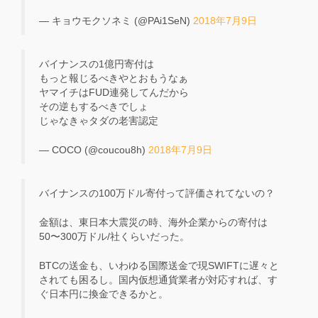
— キョウモクソネミ (@PAi1SeN)
2018年7月9日
バイナンスの1億円寄付は
もっと報じるべきやとおもうなぁ
ヤマイチはFUD連発してんだから
その逆もするべきでしょ
じゃなきゃタダの老害認定
— COCO (@coucou8h)
2018年7月9日
バイナンスの100万ドル寄付って評価されてないの？
金額は、東日本大震災の時、海外企業からの寄付は
50〜300万ドル/社くらいだった。
BTCの送金も、いわゆる国際送金で現SWIFTに遅々と
されても困るし。国内仮想通貨業者が対応すれば、す
ぐ日本円に換金できるかと。