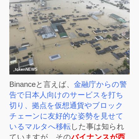
tokenNEWS
Binanceと言えば、
金融庁からの警
告で日本人向けのサービスを打ち
切り、拠点を仮想通貨やブロック
チェーンに友好的な姿勢を見せて
いるマルタへ移転
した事は知られ
ていますが、その
バイナンスが西