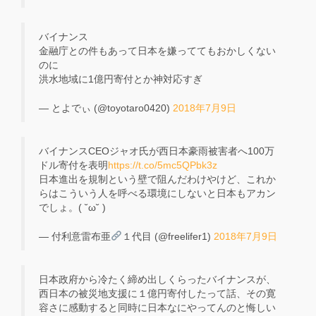
バイナンス
金融庁との件もあって日本を嫌っててもおかしくない
のに
洪水地域に1億円寄付とか神対応すぎ
— とよでぃ (@toyotaro0420)
2018年7月9日
バイナンスCEOジャオ氏が西日本豪雨被害者へ100万
ドル寄付を表明
https://t.co/5mc5QPbk3z
日本進出を規制という壁で阻んだわけやけど、これか
らはこういう人を呼べる環境にしないと日本もアカン
でしょ。( ˘ω˘ )
— 付利意雷布亜
１代目 (@freelifer1)
2018年7月9日
日本政府から冷たく締め出しくらったバイナンスが、
西日本の被災地支援に１億円寄付したって話、その寛
容さに感動すると同時に日本なにやってんのと悔しい