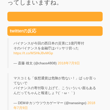
ってしまいますね。
twitterの反応
バイナンスが今回の西日本の災害に1億円寄付
そのバイナンスを金融庁はバッサリ切った
https://t.co/MSHkJ8vMGp
— 斎藤 雄太 (@chaos4808)
2018年7月9日
マスコミも「仮想通貨は危険が危ない！」ばっか言っ
てないで
バイナンスの寄付取り上げて、こういういい面もある
んだってちゃんと報道しょ？(´・ω・｀)
— DEM＠カソウツウカゲーマー (@nanasingo)
2018
年7月9日