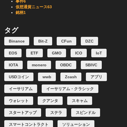
事件
6
仮想通貨ニュース
63
銘柄
1
タグ
Binance
Bit-Z
CFun
DZC
EOS
ETF
GMO
ICO
IoT
IOTA
monero
OBDC
SBIVC
USDコイン
wwb
Zcash
アプリ
イーサリアム
イーサリアム・クラシック
ウォレット
クアンタ
スキャム
スタートアップ
ステラ
スピンドル
スマートコントラクト
ソリューション