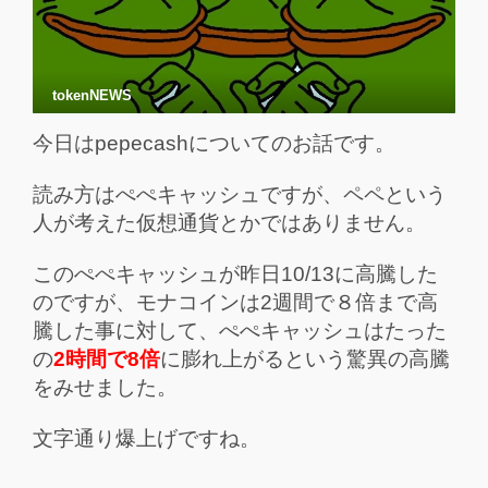
tokenNEWS
今日はpepecashについてのお話です。
読み方はぺぺキャッシュですが、ペペという
人が考えた仮想通貨とかではありません。
このぺぺキャッシュが昨日10/13に高騰した
のですが、モナコインは2週間で８倍まで高
騰した事に対して、ぺぺキャッシュはたった
の
2時間で8倍
に膨れ上がるという驚異の高騰
をみせました。
文字通り爆上げですね。