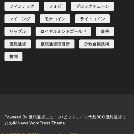
フィンテック
フォビ
ブロックチェーン
マイニング
モナコイン
ライトコイン
リップル
ロイヤルミントゴールド
事件
仮想通貨
仮想通貨取引所
分散台帳技術
規制
Powered By
仮想通貨ニュース/ビットコイン予想/ICO仮想通貨ま
とめIMNews WordPress Theme