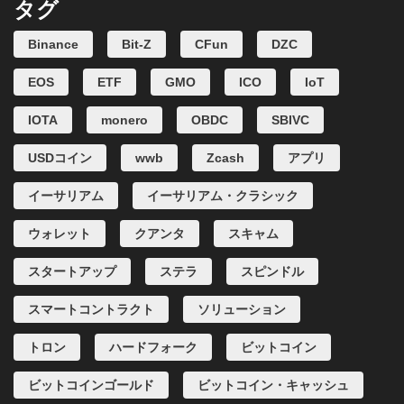
タグ
Binance
Bit-Z
CFun
DZC
EOS
ETF
GMO
ICO
IoT
IOTA
monero
OBDC
SBIVC
USDコイン
wwb
Zcash
アプリ
イーサリアム
イーサリアム・クラシック
ウォレット
クアンタ
スキャム
スタートアップ
ステラ
スピンドル
スマートコントラクト
ソリューション
トロン
ハードフォーク
ビットコイン
ビットコインゴールド
ビットコイン・キャッシュ