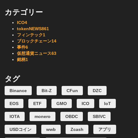
カテゴリー
ICO
4
tokenNEWS
861
フィンテック
1
ブロックチェーン
14
事件
6
仮想通貨ニュース
63
銘柄
1
タグ
Binance
Bit-Z
CFun
DZC
EOS
ETF
GMO
ICO
IoT
IOTA
monero
OBDC
SBIVC
USDコイン
wwb
Zcash
アプリ