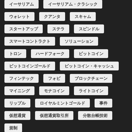
イーサリアム
イーサリアム・クラシック
ウォレット
クアンタ
スキャム
スタートアップ
ステラ
スピンドル
スマートコントラクト
ソリューション
トロン
ハードフォーク
ビットコイン
ビットコインゴールド
ビットコイン・キャッシュ
フィンテック
フォビ
ブロックチェーン
マイニング
モナコイン
ライトコイン
リップル
ロイヤルミントゴールド
事件
仮想通貨
仮想通貨取引所
分散台帳技術
規制