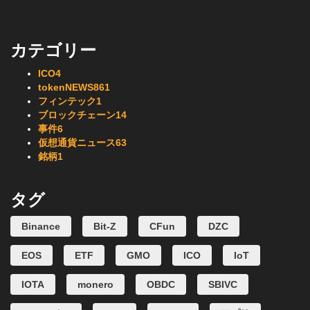
カテゴリー
ICO
4
tokenNEWS
861
フィンテック
1
ブロックチェーン
14
事件
6
仮想通貨ニュース
63
銘柄
1
タグ
Binance
Bit-Z
CFun
DZC
EOS
ETF
GMO
ICO
IoT
IOTA
monero
OBDC
SBIVC