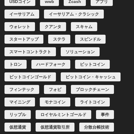
USDコイン
wwb
Zcash
アプリ
イーサリアム
イーサリアム・クラシック
ウォレット
クアンタ
スキャム
スタートアップ
ステラ
スピンドル
スマートコントラクト
ソリューション
トロン
ハードフォーク
ビットコイン
ビットコインゴールド
ビットコイン・キャッシュ
フィンテック
フォビ
ブロックチェーン
マイニング
モナコイン
ライトコイン
リップル
ロイヤルミントゴールド
事件
仮想通貨
仮想通貨取引所
分散台帳技術