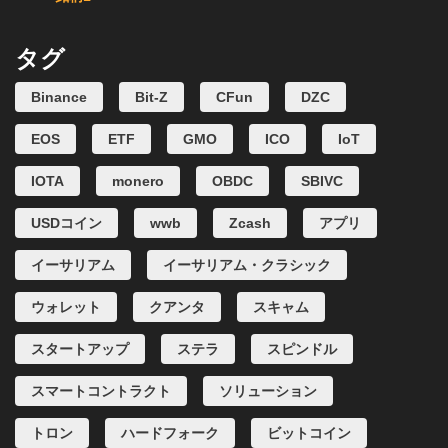
タグ
Binance
Bit-Z
CFun
DZC
EOS
ETF
GMO
ICO
IoT
IOTA
monero
OBDC
SBIVC
USDコイン
wwb
Zcash
アプリ
イーサリアム
イーサリアム・クラシック
ウォレット
クアンタ
スキャム
スタートアップ
ステラ
スピンドル
スマートコントラクト
ソリューション
トロン
ハードフォーク
ビットコイン